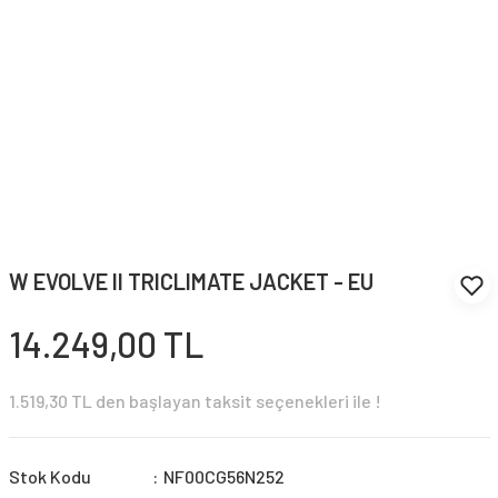
W EVOLVE II TRICLIMATE JACKET - EU
14.249,00 TL
1.519,30 TL den başlayan taksit seçenekleri ile !
Stok Kodu
NF00CG56N252