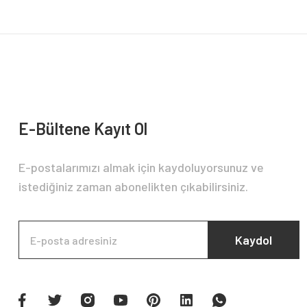
Ürün bilgilerinde hatalar bulunuyor.
Ürün fiyatı diğer sitelerden daha pahalı.
Bu ürüne benzer farklı alternatifler olmalı.
E-Bültene Kayıt Ol
E-postalarımızı almak için kaydoluyorsunuz ve
istediğiniz zaman abonelikten çıkabilirsiniz.
Kaydol