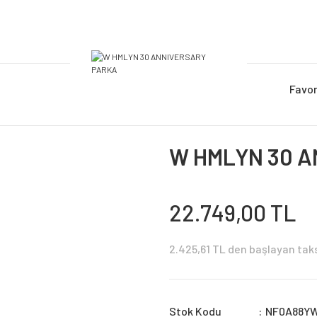
Favor
W HMLYN 30 
22.749,00 TL
2.425,61 TL den başlayan taksi
Stok Kodu
NF0A88Y