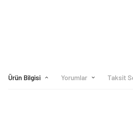
Ürün Bilgisi
Yorumlar
Taksit S
Bu ürünün fiyat bilgisi, resim, ürün açıklamalarında ve diğer konularda yete
Görüş ve önerileriniz için teşekkür ederiz.
Ürün resmi kalitesiz, bozuk veya görüntülenemiyor.
Ürün açıklamasında eksik bilgiler bulunuyor.