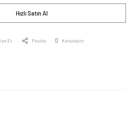
Hızlı Satın Al
iye Et
Paylaş
Karşılaştır