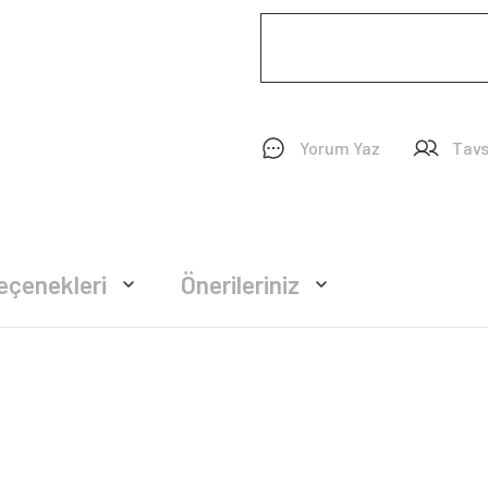
Yorum Yaz
Tavs
eçenekleri
Önerileriniz
rsiz gördüğünüz noktaları öneri formunu kullanarak tarafımıza iletebilirsiniz.
Bu ürüne ilk yorumu siz yapın!
Yorum Yaz