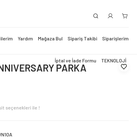
ilerim
Yardım
Mağaza Bul
Sipariş Takibi
Siparişlerim
İptal ve İade Formu
TEKNOLOJİ
ANNIVERSARY PARKA
t seçenekleri ile !
WN1OA