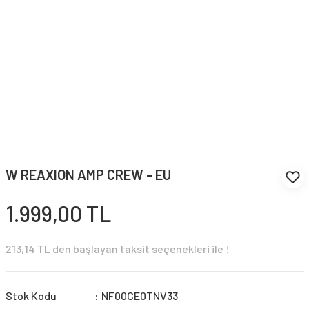
W REAXION AMP CREW - EU
1.999,00 TL
213,14 TL den başlayan taksit seçenekleri ile !
Stok Kodu
NF00CE0TNV33