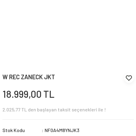
W REC ZANECK JKT
18.999,00 TL
2.025,77 TL den başlayan taksit seçenekleri ile !
Stok Kodu
NF0A4M8YNJK3