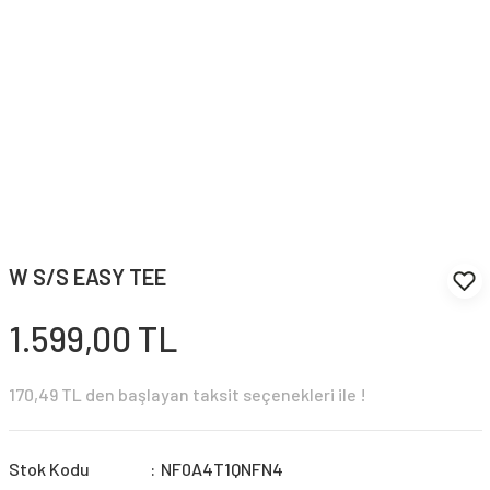
W S/S EASY TEE
1.599,00 TL
170,49 TL den başlayan taksit seçenekleri ile !
Stok Kodu
NF0A4T1QNFN4