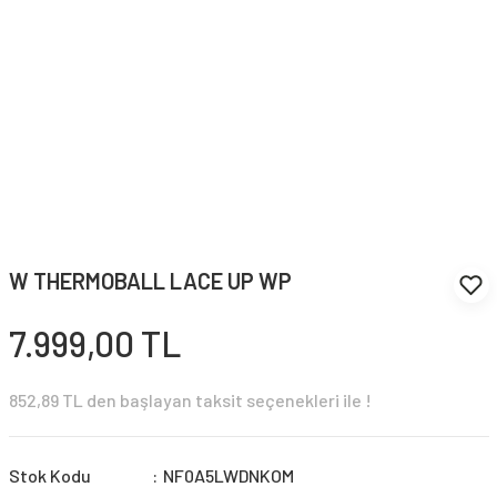
W THERMOBALL LACE UP WP
7.999,00 TL
852,89 TL den başlayan taksit seçenekleri ile !
Stok Kodu
NF0A5LWDNKOM