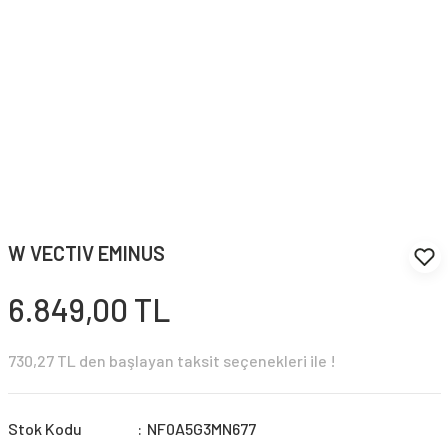
W VECTIV EMINUS
6.849,00 TL
730,27 TL den başlayan taksit seçenekleri ile !
Stok Kodu
NF0A5G3MN677