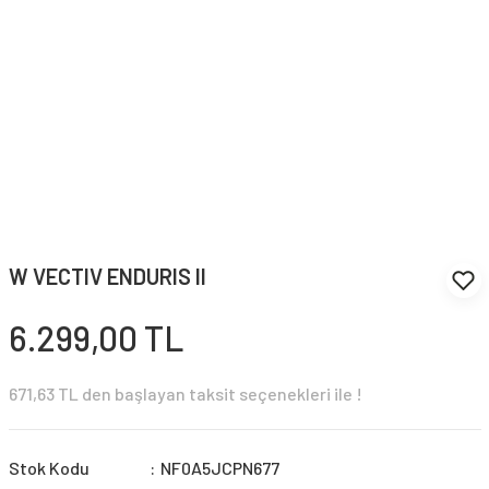
W VECTIV ENDURIS II
6.299,00 TL
671,63 TL den başlayan taksit seçenekleri ile !
Stok Kodu
NF0A5JCPN677