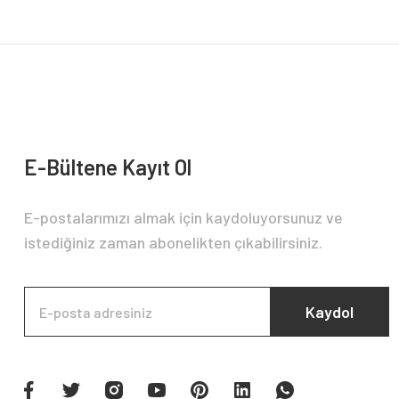
Ürün bilgilerinde hatalar bulunuyor.
Ürün fiyatı diğer sitelerden daha pahalı.
Bu ürüne benzer farklı alternatifler olmalı.
E-Bültene Kayıt Ol
E-postalarımızı almak için kaydoluyorsunuz ve
istediğiniz zaman abonelikten çıkabilirsiniz.
Kaydol