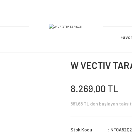
Favor
W VECTIV TAR
8.269,00 TL
881,68 TL den başlayan taksit 
Stok Kodu
NF0A52Q