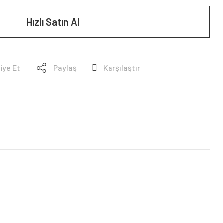
Hızlı Satın Al
iye Et
Paylaş
Karşılaştır