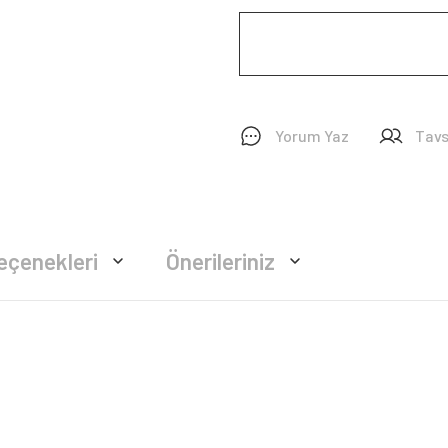
Yorum Yaz
Tavs
eçenekleri
Önerileriniz
rsiz gördüğünüz noktaları öneri formunu kullanarak tarafımıza iletebilirsiniz.
Bu ürüne ilk yorumu siz yapın!
Yorum Yaz