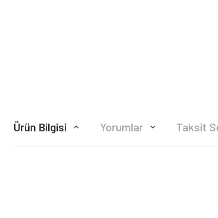
Ürün Bilgisi
Yorumlar
Taksit S
Bu ürünün fiyat bilgisi, resim, ürün açıklamalarında ve diğer konularda yete
Görüş ve önerileriniz için teşekkür ederiz.
Ürün resmi kalitesiz, bozuk veya görüntülenemiyor.
Ürün açıklamasında eksik bilgiler bulunuyor.