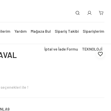
ilerim
Yardım
Mağaza Bul
Sipariş Takibi
Siparişlerim
İptal ve İade Formu
TEKNOLOJİ
AVAL
seçenekleri ile !
2NLA9